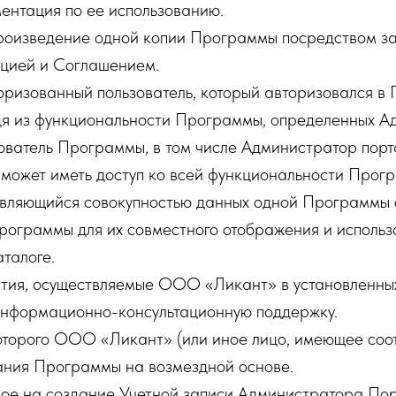
ентация по ее использованию.
оизведение одной копии Программы посредством за
ацией и Соглашением.
ризованный пользователь, который авторизовался в
дя из функциональности Программы, определенных А
ватель Программы, в том числе Администратор порта
может иметь доступ ко всей функциональности Прог
вляющийся совокупностью данных одной Программы с
рограммы для их совместного отображения и использ
талоге.
ия, осуществляемые ООО «Ликант» в установленных
нформационно-консультационную поддержку.
оторого ООО «Ликант» (или иное лицо, имеющее соо
ания Программы на возмездной основе.
ое на создание Учетной записи Администратора По