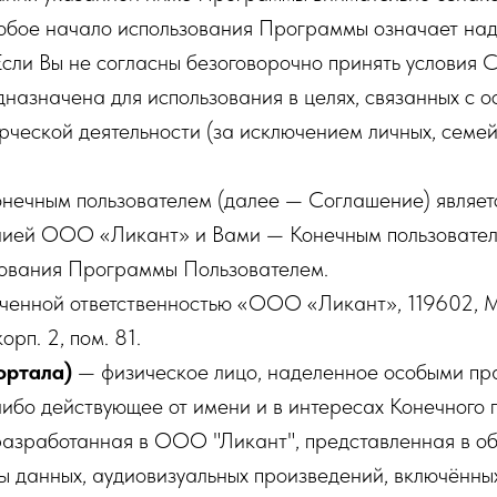
юбое начало использования Программы означает на
 Если Вы не согласны безоговорочно принять условия 
назначена для использования в целях, связанных с 
рческой деятельности (за исключением личных, семей
нечным пользователем (далее — Соглашение) являет
ией ООО «Ликант» и Вами — Конечным пользователе
зования Программы Пользователем.
енной ответственностью «ООО «Ликант», 119602, Мо
корп. 2, пом. 81.
ортала)
— физическое лицо, наделенное особыми пра
ибо действующее от имени и в интересах Конечного п
зработанная в ООО "Ликант", представленная в об
базы данных, аудиовизуальных произведений, включён